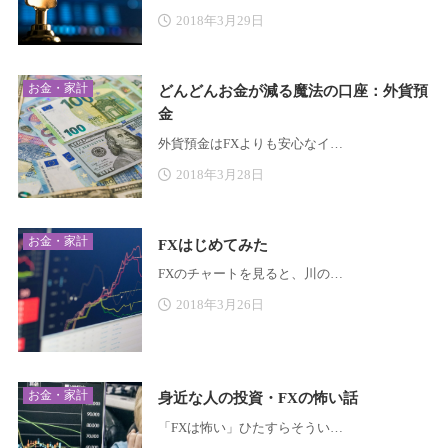
2018年3月29日
お金・家計
どんどんお金が減る魔法の口座：外貨預
金
外貨預金はFXよりも安心なイ…
2018年3月28日
お金・家計
FXはじめてみた
FXのチャートを見ると、川の…
2018年3月26日
お金・家計
身近な人の投資・FXの怖い話
「FXは怖い」ひたすらそうい…