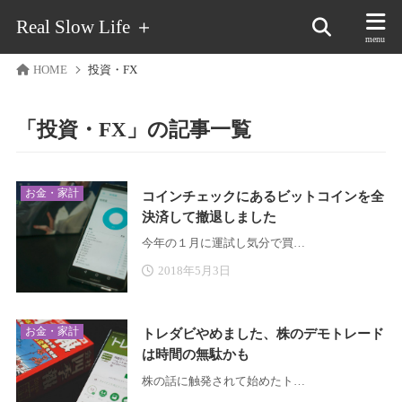
Real Slow Life ＋
HOME
投資・FX
「投資・FX」の記事一覧
お金・家計
コインチェックにあるビットコインを全
決済して撤退しました
今年の１月に運試し気分で買…
2018年5月3日
お金・家計
トレダビやめました、株のデモトレード
は時間の無駄かも
株の話に触発されて始めたト…