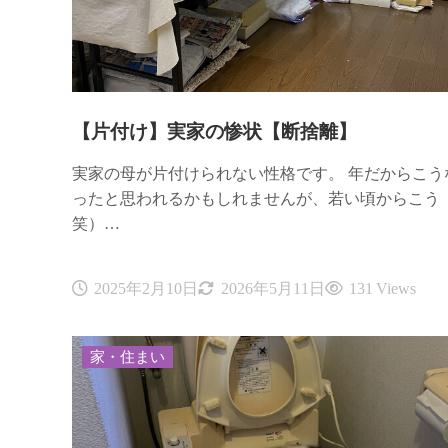
【片付け】実家の惨状【断捨離】
実家の母が片付けられない性格です。 年だからこう
ったと思われるかもしれませんが、若い頃からこう
笑）…
2025年2月10日
2026年5月11日
131 Views
家・住まい