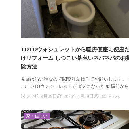
TOTOウォシュレットから暖房便座に便座
けリフォーム しつこい茶色いネバネバのお
除方法
今回は汚い話なので閲覧注意物件でお願いします。 ↓
↓ ↓ TOTOウォシュレットがダメになった 結構前か
2024年9月29日
2026年4月29日
303 Views
家・住まい