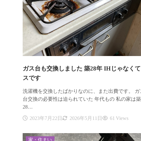
ガス台も交換しました 築28年 IHじゃなく
スです
洗濯機を交換したばかりなのに、また出費です。 ガ
台交換の必要性は迫られていた 年代もの 私の家は築
28…
2023年7月22日
2026年5月11日
61 Views
家・住まい