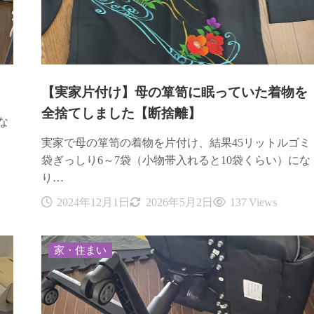
【実家片付け】母の箪笥に眠っていた着物を
全捨てしました【断捨離】
な
実家で母の箪笥の着物を片付け、結果45リットルゴミ
袋ぎっしり6～7袋（小物帯入れると10袋くらい）にな
り…
2024年12月1日
2026年5月2日
137 Views
家・住まい