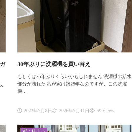
てガ
30年ぶりに洗濯機を買い替え
もしくは35年ぶりくらいかもしれません 洗濯機の給水
部分が壊れた 我が家は築28年なのですが、この洗濯
ス
機…
2023年7月8日
2026年5月11日
59 Views
家・住まい