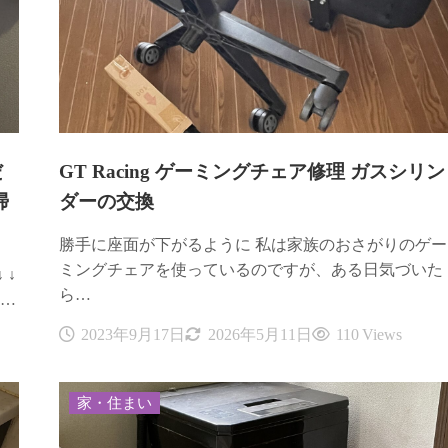
だ
GT Racing ゲーミングチェア修理 ガスシリン
掃
ダーの交換
勝手に座面が下がるように 私は家族のおさがりのゲー
ミングチェアを使っているのですが、ある日気づいた
 ↓
ら…
ら…
2023年9月17日
2026年5月11日
110 Views
家・住まい