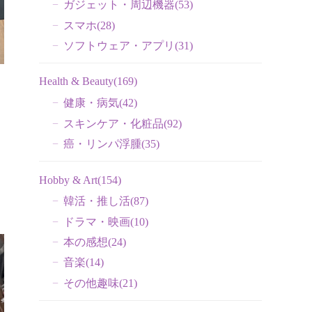
ガジェット・周辺機器
(53)
スマホ
(28)
ソフトウェア・アプリ
(31)
Health & Beauty
(169)
健康・病気
(42)
スキンケア・化粧品
(92)
癌・リンパ浮腫
(35)
Hobby & Art
(154)
韓活・推し活
(87)
ドラマ・映画
(10)
本の感想
(24)
音楽
(14)
その他趣味
(21)