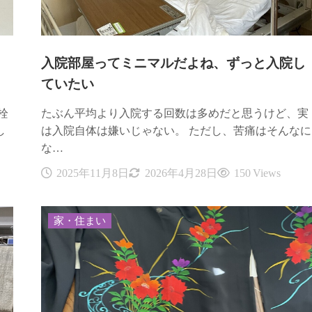
→
入院部屋ってミニマルだよね、ずっと入院し
ていたい
栓
たぶん平均より入院する回数は多めだと思うけど、実
し
は入院自体は嫌いじゃない。 ただし、苦痛はそんなに
な…
2025年11月8日
2026年4月28日
150 Views
家・住まい