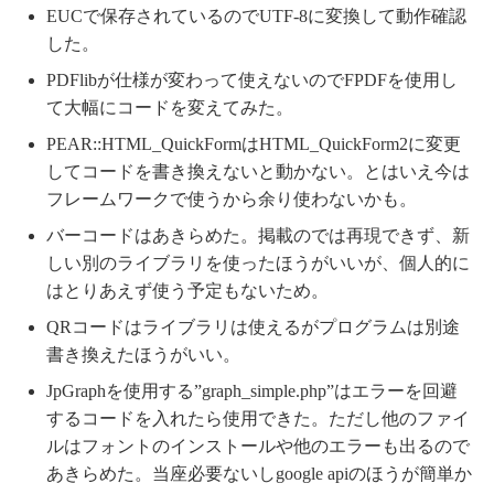
EUCで保存されているのでUTF-8に変換して動作確認
した。
PDFlibが仕様が変わって使えないのでFPDFを使用し
て大幅にコードを変えてみた。
PEAR::HTML_QuickFormはHTML_QuickForm2に変更
してコードを書き換えないと動かない。とはいえ今は
フレームワークで使うから余り使わないかも。
バーコードはあきらめた。掲載のでは再現できず、新
しい別のライブラリを使ったほうがいいが、個人的に
はとりあえず使う予定もないため。
QRコードはライブラリは使えるがプログラムは別途
書き換えたほうがいい。
JpGraphを使用する”graph_simple.php”はエラーを回避
するコードを入れたら使用できた。ただし他のファイ
ルはフォントのインストールや他のエラーも出るので
あきらめた。当座必要ないしgoogle apiのほうが簡単か