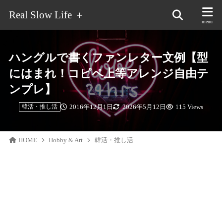
Real Slow Life ＋
ハングルで書くファンレター文例【型
にはまれ！コピペ上等アレンジ自由テ
ンプレ】
2016年12月1日
2026年5月12日
115 Views
韓活・推し活
HOME
Hobby & Art
韓活・推し活