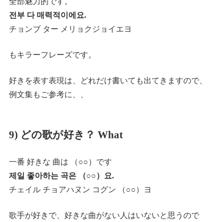
全部魅力的です。
전부 다 매력적이에요.
チョンブ ター メリョクジョイエヨ
もキラーフレーズです。
好きを表す表現は、どれだけ書いても出てきますので、
例文集もご参考に、、
9) どの歌が好き？ What
一番 好きな 曲は （○○）です
제일 좋아하는 곡은 （○○）요.
チェイル チョアハヌン コグン （○○）ヨ
歌手が好きで、好きな曲がない人はいないと思うので