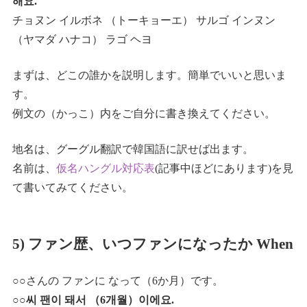
해요.
チョヌン イルボネ （トーキョーエ） サルゴ インヌン
（ヤマダ ハナコ） ラゴ ヘヨ
まずは、どこの誰かを説明します。簡単でいいと思いま
す。
例文の（かっこ）内をご自分に書き換えてください。
地名は、グーグル翻訳で韓国語に訳せば出ます。
名前は、
仮名ハングル対応表
(記事中ほどにあります)を見
て書いてみてください。
5) ファン歴、いつファンになったか When
○○さんの ファンに なって（6か月）です。
○○씨 팬이 돼서 （6개월）이에요.