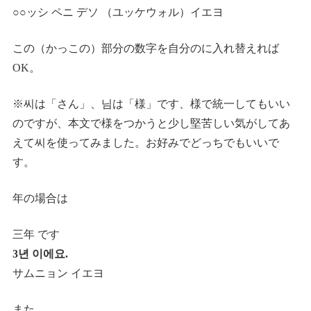
○○ッシ ペニ デソ （ユッケウォル）イエヨ
この（かっこの）部分の数字を自分のに入れ替えれば
OK。
※씨は「さん」、님は「様」です、様で統一してもいい
のですが、本文で様をつかうと少し堅苦しい気がしてあ
えて씨を使ってみました。お好みでどっちでもいいで
す。
年の場合は
三年 です
3년 이에요.
サムニョン イエヨ
また、