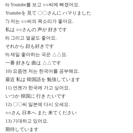
6) Youtube를 보고 ○○씨에 빠졌어요.
Youtubeを 見て 〇〇さんに ハマりました
7) 저는 ○○씨의 목소리가 좋아요.
私は ○○さんの 声が 好きです
8) 그리고 얼굴도 좋아요.
それから 顔も好きです
9) 제일 좋아하는 곡은 △△요.
一番 好きな 曲は △△です
10) 요즘엔 저는 한국어를 공부해요.
最近 私は 韓国語を 勉強しています
11) 언젠가 한국에 가고 싶어요.
いつか 韓国に 行き たいです
12) 〇〇씨 일본에 다시 오세요.
○○さん 日本へ また 来てください
13) 기대하고 있어요.
期待しています