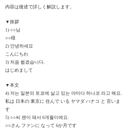
内容は後述で詳しく解説します。
▼挨拶
1) ○○님
○○様
2) 안녕하세요
こんにちわ
3) 처음 뵙겠습니다.
はじめまして
▼本文
4) 저는 일본의 토쿄에 살고 있는 야마다 하나코 라고 해요.
私は 日本の 東京に 住んで いる ヤマダ ハナコ と 言いま
す
5) ○○씨 팬이 돼서 6개월이에요.
○○さん ファンに なって 6か月です