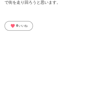
で街を走り回ろうと思います。
favorite
0
いいね