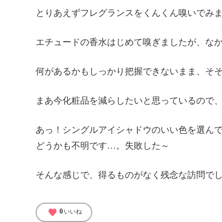
とりあえずフレグランスをくんくん嗅いでみ
エチュードの香水はじめて嗅ぎましたが、な
何があるかもしっかり把握できないまま、そ
まあ今化粧品を減らしたいと思っているので
あっ！シングルアイシャドウのいい色を選ん
どうかも不明です…。失敗した～
そんな感じで、得るものがなく残念な訪問で
favorite
0
いいね