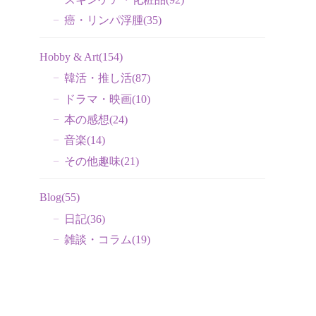
癌・リンパ浮腫
(35)
Hobby & Art
(154)
韓活・推し活
(87)
ドラマ・映画
(10)
本の感想
(24)
音楽
(14)
その他趣味
(21)
Blog
(55)
日記
(36)
雑談・コラム
(19)