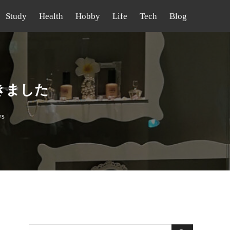
Study
Health
Hobby
Life
Tech
Blog
きました
ws