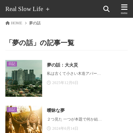
Real Slow Life ＋
HOME
夢の話
「夢の話」の記事一覧
日記
夢の話：大火災
私は古くて小さい木造アパー…
2025年12月6日
日記
曖昧な夢
２つ見た 一つが本題で何か結…
2024年6月14日